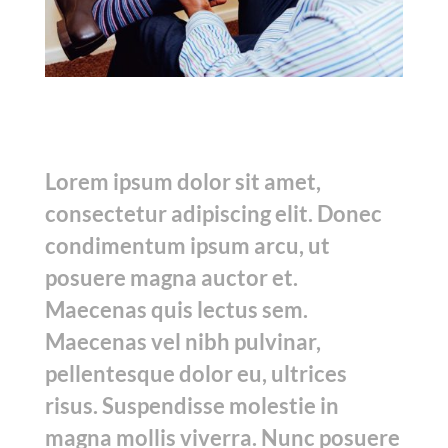
Lorem ipsum dolor sit amet,
consectetur adipiscing elit. Donec
condimentum ipsum arcu, ut
posuere magna auctor et.
Maecenas quis lectus sem.
Maecenas vel nibh pulvinar,
pellentesque dolor eu, ultrices
risus. Suspendisse molestie in
magna mollis viverra. Nunc posuere